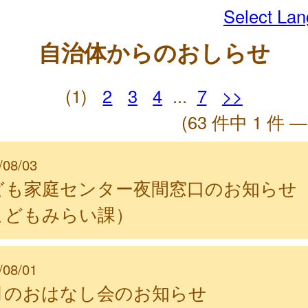
Select La
自治体からのおしらせ
(1)
2
3
4
...
7
>>
(63 件中 1 件 —
/08/03
ども家庭センター夜間窓口のお知らせ
こどもみらい課）
/08/01
月のおはなし会のお知らせ