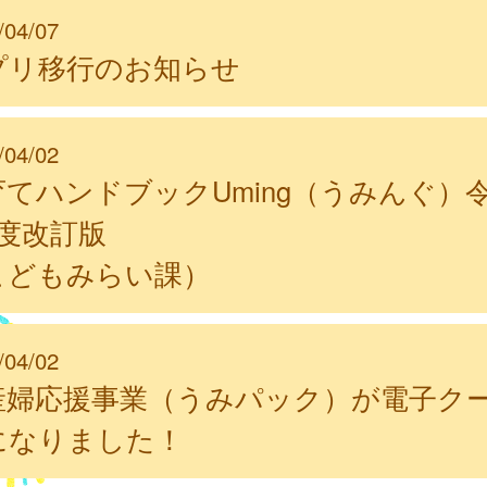
/04/07
プリ移行のお知らせ
/04/02
育てハンドブックUming（うみんぐ）
年度改訂版
こどもみらい課）
/04/02
産婦応援事業（うみパック）が電子ク
になりました！