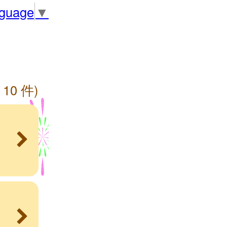
nguage
▼
 10 件)